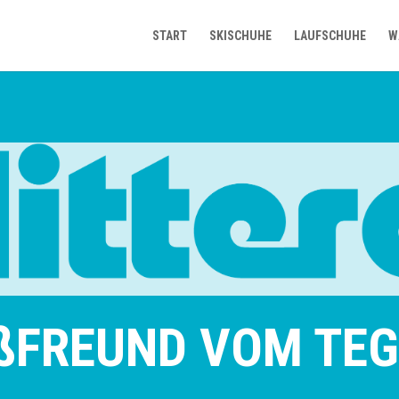
START
SKISCHUHE
LAUFSCHUHE
W
ßFREUND VOM TE