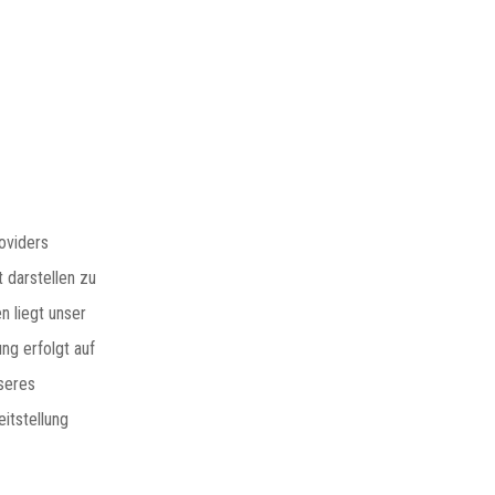
oviders
 darstellen zu
n liegt unser
ng erfolgt auf
nseres
itstellung