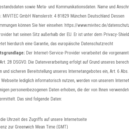
estandsdaten sowie Meta- und Kommunikationsdaten. Name und Anschrif
s: MIVITEC GmbH Wamslerstr. 4 81829 München Deutschland Dessen
mmungen können Sie hier einsehen: https://www.mivitec.de/datenschut
rovider hat seinen Sitz außerhalb der EU. Er ist unter dem Privacy-Shi
bietet hierdurch eine Garantie, das europäische Datenschutzrecht
tsgrundlage:
Der Internet-Service-Provider verarbeitet die vorgenannt
Art. 28 DSGVO. Die Datenverarbeitung erfolgt auf Grund unseres berech
en und sicheren Bereitstellung unseres Internetangebotes ein, Art. 6 Abs. 
 Webseite lediglich informatorisch nutzen, werden von unserem Interne
jenigen personenbezogenen Daten erhoben, die der von Ihnen verwende
rmittelt. Das sind folgende Daten:
ie Uhrzeit des Zugriffs auf unsere Internetseite
erenz zur Greenwich Mean Time (GMT)