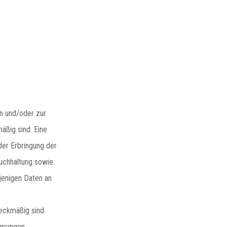
en und/oder zur
äßig sind. Eine
er Erbringung der
uchhaltung sowie
ejenigen Daten an
eckmäßig sind.
mmungen.