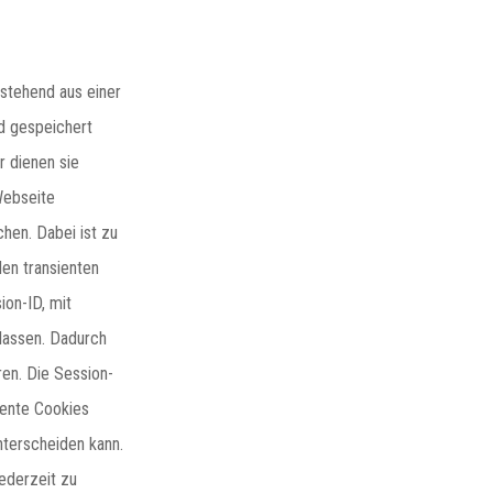
estehend aus einer
d gespeichert
 dienen sie
Webseite
hen. Dabei ist zu
en transienten
on-ID, mit
lassen. Dadurch
en. Die Session-
tente Cookies
nterscheiden kann.
jederzeit zu