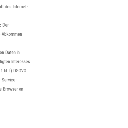
t des Internet-
z Der
eld-Abkommen
en Daten in
tigten Interesses
1 lit. f) DSGVO.
t-Service-
te Browser an