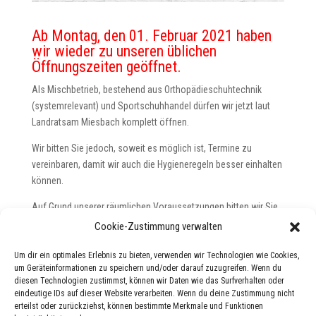
Ab Montag, den 01. Februar 2021 haben
wir wieder zu unseren üblichen
Öffnungszeiten geöffnet.
Als Mischbetrieb, bestehend aus Orthopädieschuhtechnik
(systemrelevant) und Sportschuhhandel dürfen wir jetzt laut
Landratsam Miesbach komplett öffnen.
Wir bitten Sie jedoch, soweit es möglich ist, Termine zu
vereinbaren, damit wir auch die Hygieneregeln besser einhalten
können.
Auf Grund unserer räumlichen Voraussetzungen bitten wir Sie
darauf zu achten, dass sich nur maximal 3 Kunden gleichzeitig
Cookie-Zustimmung verwalten
im Laden aufhalten dürfen.
Um dir ein optimales Erlebnis zu bieten, verwenden wir Technologien wie Cookies,
Bitte treten Sie nur mit FFP2-Maske ein und achten auf den
um Geräteinformationen zu speichern und/oder darauf zuzugreifen. Wenn du
diesen Technologien zustimmst, können wir Daten wie das Surfverhalten oder
Mindestabstand von 1,5 m.
eindeutige IDs auf dieser Website verarbeiten. Wenn du deine Zustimmung nicht
erteilst oder zurückziehst, können bestimmte Merkmale und Funktionen
Wir freuen uns sehr Sie wieder bei uns begrüßen zu dürfen!